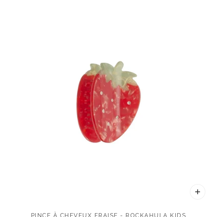
LA PAGINATION
PINCE À CHEVEUX FRAISE - ROCKAHULA KIDS