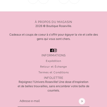
À PROPOS DU MAGASIN
2026 © Boutique Roseville.
Cadeaux et coups de coeur à s'offrir pour égayer la vie et celle des
gens qui vous sont chers.
INFORMATIONS
Expédition
Retour et Échange
Termes et Conditions
INFOLETTRE
Rejoignez l'Univers Roseville! Une dose d'inspiration
et de belles trouvailles, sans encombrer votre boîte de
courriels.
Adresse e-mail
Ce site est protégé par hCaptcha, et la
Politique de 