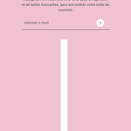
et de belles trouvailles, sans encombrer votre boîte de
courriels.
Adresse e-mail
Ce site est protégé par hCaptcha, et la
Politique de 
SÉLECTEUR DE PAYS