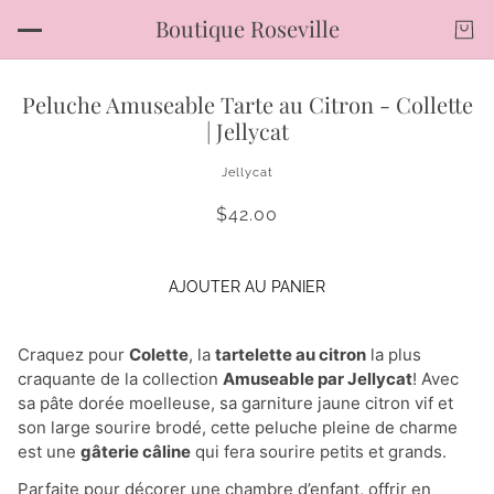
Boutique Roseville
Peluche Amuseable Tarte au Citron - Collette
| Jellycat
Jellycat
$42.00
AJOUTER AU PANIER
Craquez pour
Colette
, la
tartelette au citron
la plus
craquante de la collection
Amuseable par Jellycat
! Avec
sa pâte dorée moelleuse, sa garniture jaune citron vif et
son large sourire brodé, cette peluche pleine de charme
est une
gâterie câline
qui fera sourire petits et grands.
Parfaite pour décorer une chambre d’enfant, offrir en