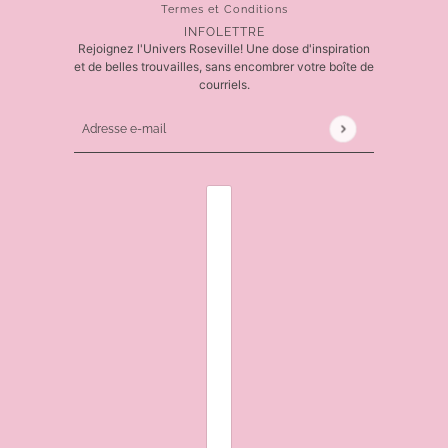
Termes et Conditions
INFOLETTRE
Rejoignez l'Univers Roseville! Une dose d'inspiration
et de belles trouvailles, sans encombrer votre boîte de
courriels.
Adresse e-mail
Ce site est protégé par hCaptcha, et la
Politique de 
SÉLECTEUR DE PAYS