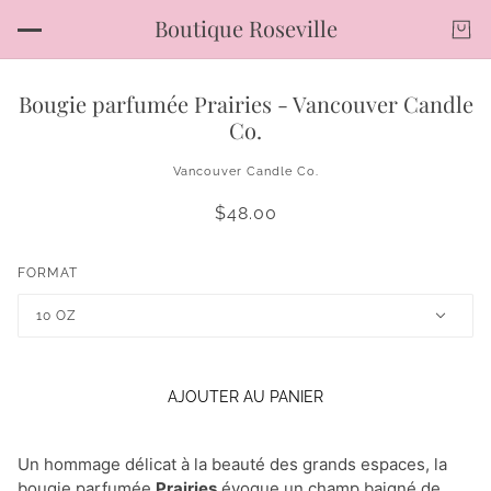
Boutique Roseville
Bougie parfumée Prairies - Vancouver Candle
Co.
Vancouver Candle Co.
$48.00
FORMAT
10 OZ
AJOUTER AU PANIER
Un hommage délicat à la beauté des grands espaces, la
bougie parfumée
Prairies
évoque un champ baigné de