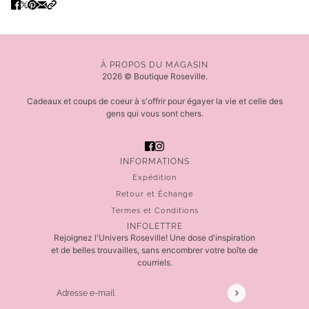
À PROPOS DU MAGASIN
2026 © Boutique Roseville.
Cadeaux et coups de coeur à s'offrir pour égayer la vie et celle des
gens qui vous sont chers.
INFORMATIONS
Expédition
Retour et Échange
Termes et Conditions
INFOLETTRE
Rejoignez l'Univers Roseville! Une dose d'inspiration
et de belles trouvailles, sans encombrer votre boîte de
courriels.
Adresse e-mail
Ce site est protégé par hCaptcha, et la
Politique de 