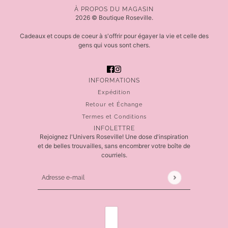
À PROPOS DU MAGASIN
2026 © Boutique Roseville.
Cadeaux et coups de coeur à s'offrir pour égayer la vie et celle des
gens qui vous sont chers.
INFORMATIONS
Expédition
Retour et Échange
Termes et Conditions
INFOLETTRE
Rejoignez l'Univers Roseville! Une dose d'inspiration
et de belles trouvailles, sans encombrer votre boîte de
courriels.
Adresse e-mail
Ce site est protégé par hCaptcha, et la
Politique de 
SÉLECTEUR DE PAYS