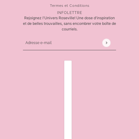
Termes et Conditions
INFOLETTRE
Rejoignez l'Univers Roseville! Une dose d'inspiration
et de belles trouvailles, sans encombrer votre boîte de
courriels.
Adresse e-mail
Ce site est protégé par hCaptcha, et la
Politique de 
SÉLECTEUR DE PAYS