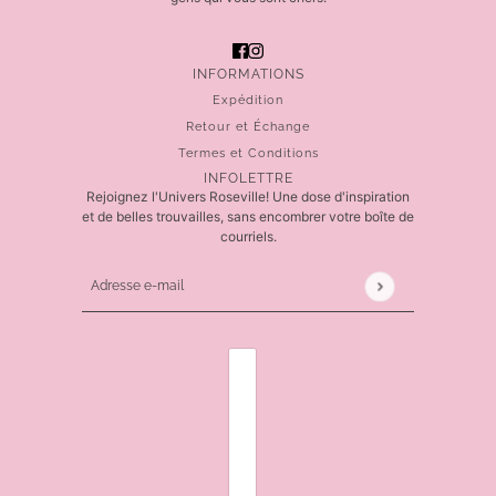
INFORMATIONS
Expédition
Retour et Échange
Termes et Conditions
INFOLETTRE
Rejoignez l'Univers Roseville! Une dose d'inspiration
et de belles trouvailles, sans encombrer votre boîte de
courriels.
Adresse e-mail
Ce site est protégé par hCaptcha, et la
Politique de 
SÉLECTEUR DE PAYS