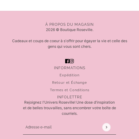
À PROPOS DU MAGASIN
2026 © Boutique Roseville.
Cadeaux et coups de coeur à s'offrir pour égayer la vie et celle des
gens qui vous sont chers.
INFORMATIONS
Expédition
Retour et Échange
Termes et Conditions
INFOLETTRE
Rejoignez l'Univers Roseville! Une dose d'inspiration
et de belles trouvailles, sans encombrer votre boîte de
courriels.
Adresse e-mail
Ce site est protégé par hCaptcha, et la
Politique de 