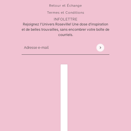
Retour et Échange
Termes et Conditions
INFOLETTRE
Rejoignez l'Univers Roseville! Une dose d'inspiration
et de belles trouvailles, sans encombrer votre boîte de
courriels.
Adresse e-mail
Ce site est protégé par hCaptcha, et la
Politique de 
SÉLECTEUR DE PAYS