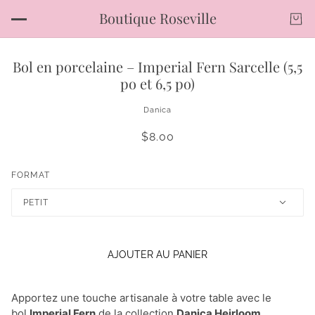
Boutique Roseville
Bol en porcelaine – Imperial Fern Sarcelle (5,5
po et 6,5 po)
Danica
$8.00
FORMAT
PETIT
AJOUTER AU PANIER
Apportez une touche artisanale à votre table avec le
bol
Imperial Fern
de la collection
Danica Heirloom
.