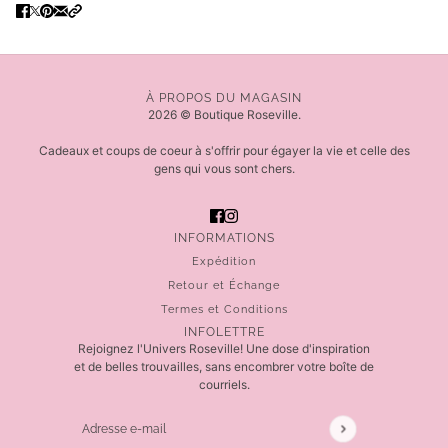
À PROPOS DU MAGASIN
2026 © Boutique Roseville.
Cadeaux et coups de coeur à s'offrir pour égayer la vie et celle des
gens qui vous sont chers.
INFORMATIONS
Expédition
Retour et Échange
Termes et Conditions
INFOLETTRE
Rejoignez l'Univers Roseville! Une dose d'inspiration
et de belles trouvailles, sans encombrer votre boîte de
courriels.
Adresse e-mail
Ce site est protégé par hCaptcha, et la
Politique de 