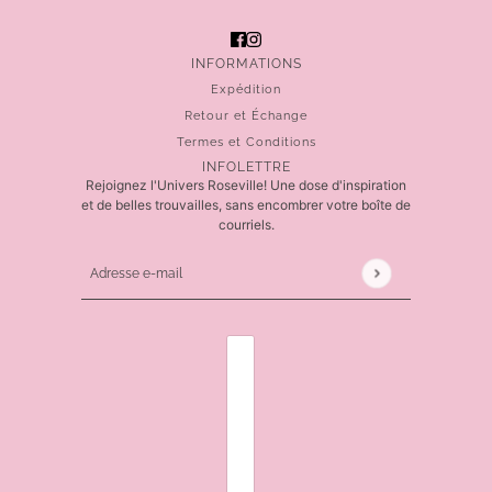
INFORMATIONS
Expédition
Retour et Échange
Termes et Conditions
INFOLETTRE
Rejoignez l'Univers Roseville! Une dose d'inspiration
et de belles trouvailles, sans encombrer votre boîte de
courriels.
Adresse e-mail
Ce site est protégé par hCaptcha, et la
Politique de 
SÉLECTEUR DE PAYS