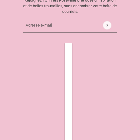
Rejoignez l'Univers Roseville! Une dose d'inspiration
et de belles trouvailles, sans encombrer votre boîte de
courriels.
Adresse e-mail
Ce site est protégé par hCaptcha, et la
Politique de 
SÉLECTEUR DE PAYS