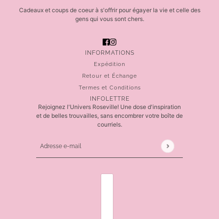
Cadeaux et coups de coeur à s'offrir pour égayer la vie et celle des
gens qui vous sont chers.
INFORMATIONS
Expédition
Retour et Échange
Termes et Conditions
INFOLETTRE
Rejoignez l'Univers Roseville! Une dose d'inspiration
et de belles trouvailles, sans encombrer votre boîte de
courriels.
Adresse e-mail
Ce site est protégé par hCaptcha, et la
Politique de 
SÉLECTEUR DE PAYS