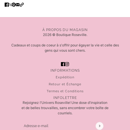
À PROPOS DU MAGASIN
2026 © Boutique Roseville.
Cadeaux et coups de coeur à s'offrir pour égayer la vie et celle des
gens qui vous sont chers.
INFORMATIONS
Expédition
Retour et Échange
Termes et Conditions
INFOLETTRE
Rejoignez l'Univers Roseville! Une dose d'inspiration
et de belles trouvailles, sans encombrer votre boîte de
courriels.
Adresse e-mail
Ce site est protégé par hCaptcha, et la
Politique de 