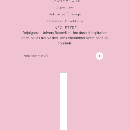
INFORMATIONS
Expédition
Retour et Échange
Termes et Conditions
INFOLETTRE
Rejoignez l'Univers Roseville! Une dose d'inspiration
et de belles trouvailles, sans encombrer votre boîte de
courriels.
Adresse e-mail
Ce site est protégé par hCaptcha, et la
Politique de 
SÉLECTEUR DE PAYS